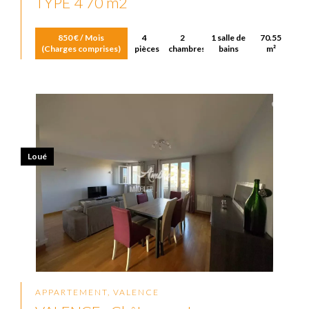
TYPE 4 70 m2
850 € / Mois
4
2
1 salle de
70.55
(Charges comprises)
pièces
chambres
bains
m²
Loué
APPARTEMENT, VALENCE