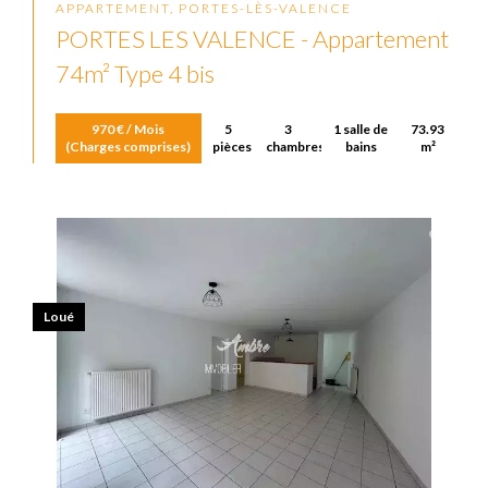
APPARTEMENT, PORTES-LÈS-VALENCE
PORTES LES VALENCE - Appartement
74m² Type 4 bis
970 € / Mois
5
3
1 salle de
73.93
(Charges comprises)
pièces
chambres
bains
m²
Loué