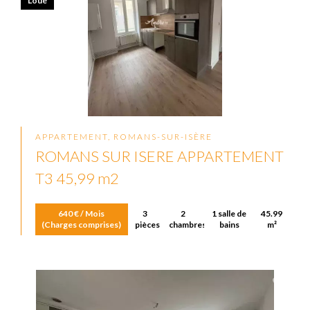
Loué
APPARTEMENT, ROMANS-SUR-ISÈRE
ROMANS SUR ISERE APPARTEMENT
T3 45,99 m2
640 € / Mois
3
2
1 salle de
45.99
(Charges comprises)
pièces
chambres
bains
m²