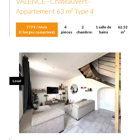
VALENCE - Châteauvert -
Appartement 63 m² Type 4
777 € / Mois
4
2
1 salle de
62.52
(Charges comprises)
pièces
chambres
bains
m²
Loué