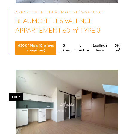
APPARTEMENT, BEAUMONT-LÈS-VALENCE
BEAUMONT LES VALENCE
APPARTEMENT 60 m² TYPE 3
630 € / Mois (Charges
3
1
1 salle de
59.4
comprises)
pièces
chambre
bains
m²
Loué