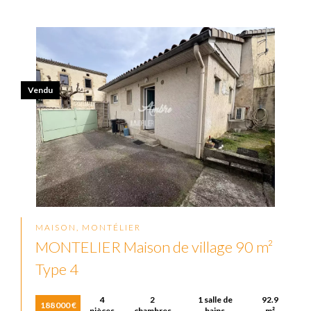
Vendu
MAISON, MONTÉLIER
MONTELIER Maison de village 90 m²
Type 4
4
2
1 salle de
92.9
188 000 €
pièces
chambres
bains
m²