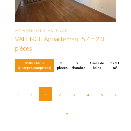
APPARTEMENT, VALENCE
VALENCE Appartement 57 m2 3
pièces
850 € / Mois
3
2
1 salle de
57.31
(Charges comprises)
pièces
chambres
bains
m²
1
2
3
4
5