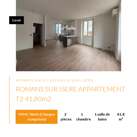
Loué
APPARTEMENT, ROMANS-SUR-ISÈRE
ROMANS SUR ISERE APPARTEMENT
T2 41,80m2
595 € / Mois (Charges
2
1
1 salle de
41.8
comprises)
pièces
chambre
bains
m²