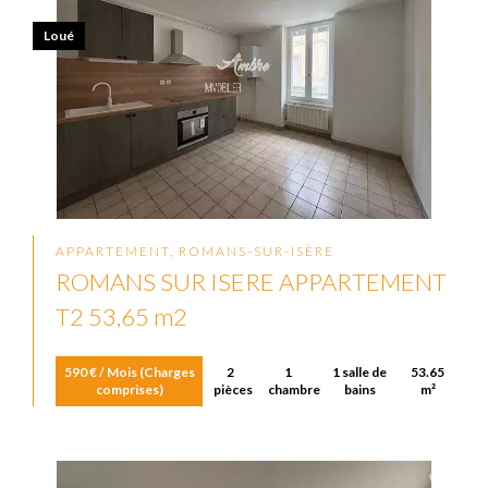
Loué
APPARTEMENT, ROMANS-SUR-ISÈRE
ROMANS SUR ISERE APPARTEMENT
T2 53,65 m2
590 € / Mois (Charges
2
1
1 salle de
53.65
comprises)
pièces
chambre
bains
m²