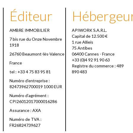
Éditeur
Hébergeu
AMBRE IMMOBILIER
APIWORK S.A.R.L.
Capital de 12.500 €
7 bis rue du Onze Novembre
1 rue Allieis
1918
75 Antibes
26760 Beaumont-lès-Valence
06400 Cannes - France
+33 (0)4 92 91 90 63
France
Registre du commerce : 489
tel : +33 4 75 83 95 81
890 483
Numéro d’entreprise :
82473962700019 1000 EUR
Numéro d’agrément :
CPI26012017000016286
Assurance : AXA
Numéro de TVA :
FR26824739627