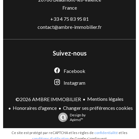
France
+33 4 75 83 95 81
contact@ambre-immobilier.fr
Suivez-nous
Facebook
Instagram
Mentions légales
©2026 AMBRE IMMOBILIER
Honoraires d'agence
Changer ses préférences cookies
Design by
Apimo™
Ce site est protégé par reCAPTCHA et les règles de
confidentialité
et les
conditions d'utilisation
de Google s'appliquent.