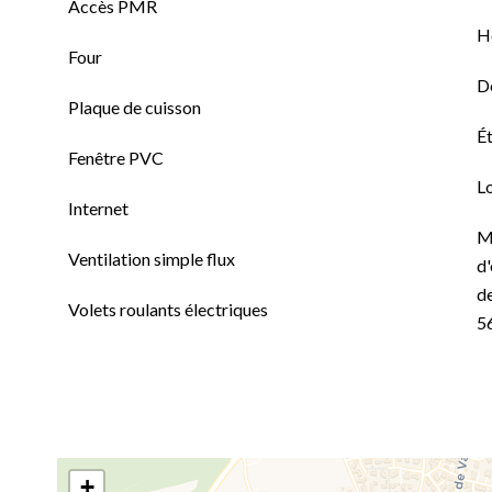
Accès PMR
H
Four
D
Plaque de cuisson
Ét
Fenêtre PVC
L
Internet
M
Ventilation simple flux
d'
de
Volets roulants électriques
5
+