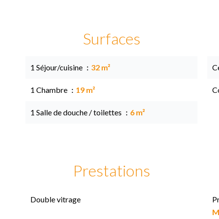
Surfaces
1 Séjour/cuisine
32 m²
Ce
1 Chambre
19 m²
C
1 Salle de douche / toilettes
6 m²
Prestations
Double vitrage
P
M