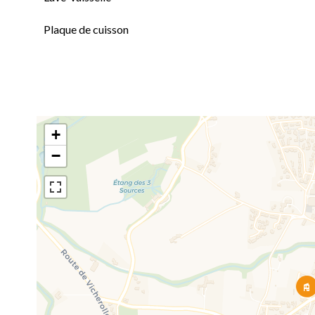
Plaque de cuisson
+
−