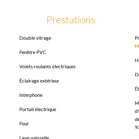
Prestations
Double vitrage
P
M
Fenêtre PVC
H
Volets roulants électriques
D
Éclairage extérieur
Ét
Interphone
M
Portail électrique
d'
de
Four
9
Lave-vaisselle