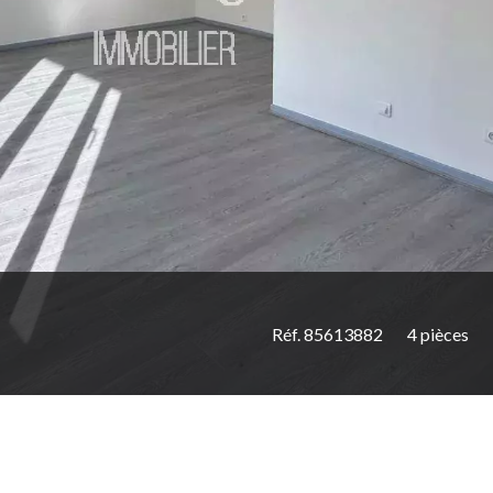
Réf. 85613882
4 pièces