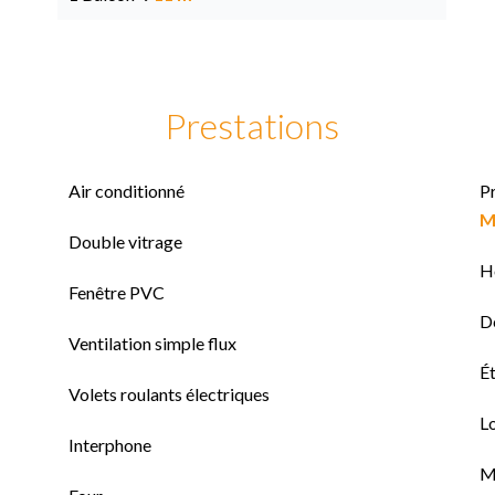
Prestations
Air conditionné
P
M
Double vitrage
H
Fenêtre PVC
D
Ventilation simple flux
Ét
Volets roulants électriques
L
Interphone
M