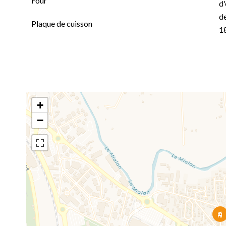
Four
d'
de
Plaque de cuisson
1
+
−