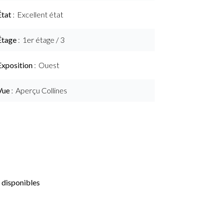
État
Excellent état
Étage
1er étage / 3
Exposition
Ouest
Vue
Aperçu Collines
 disponibles