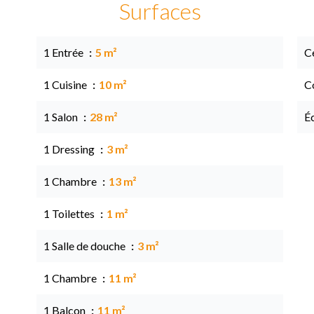
Surfaces
1 Entrée
5 m²
Ce
1 Cuisine
10 m²
C
1 Salon
28 m²
É
1 Dressing
3 m²
1 Chambre
13 m²
1 Toilettes
1 m²
1 Salle de douche
3 m²
1 Chambre
11 m²
1 Balcon
11 m²