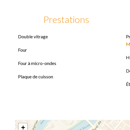
Prestations
Double vitrage
P
M
Four
H
Four à micro-ondes
D
Plaque de cuisson
Ét
+