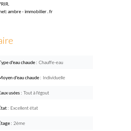
RIR.
rnet: ambre - immobilier . fr
ire
Type d'eau chaude
Chauffe-eau
Moyen d'eau chaude
Individuelle
Eaux usées
Tout à l'égout
État
Excellent état
Étage
2ème