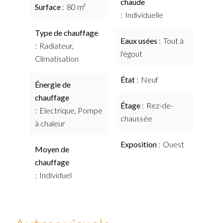
chaude
Surface
80 m²
Individuelle
Type de chauffage
Eaux usées
Tout à
Radiateur,
l'égout
Climatisation
État
Neuf
Énergie de
chauffage
Étage
Rez-de-
Electrique, Pompe
chaussée
à chaleur
Exposition
Ouest
Moyen de
chauffage
Individuel