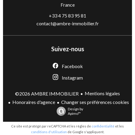
France
+33 4 75 83 95 81
contact@ambre-immobilier.fr
Suivez-nous
Facebook
Instagram
Mentions légales
©2026 AMBRE IMMOBILIER
Honoraires d'agence
Changer ses préférences cookies
Design by
Apimo™
Ce site est protégé par reCAPTCHA et les règles de
confidentialité
et les
conditions d'utilisation
de Google s'appliquent.