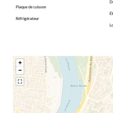
D
Plaque de cuisson
Ét
Réfrigérateur
L
+
−