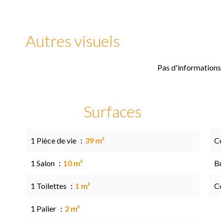
Autres visuels
Pas d'informations
Surfaces
1 Pièce de vie
39 m²
Ce
1 Salon
10 m²
B
1 Toilettes
1 m²
C
1 Palier
2 m²