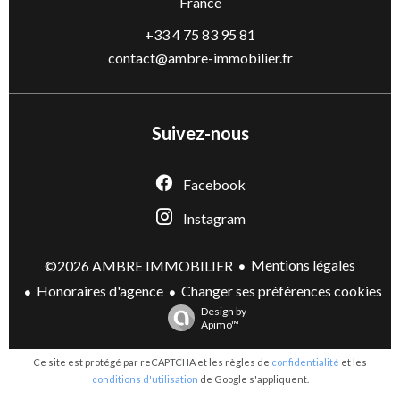
France
+33 4 75 83 95 81
contact@ambre-immobilier.fr
Suivez-nous
Facebook
Instagram
Mentions légales
©2026 AMBRE IMMOBILIER
Honoraires d'agence
Changer ses préférences cookies
Design by
Apimo™
Ce site est protégé par reCAPTCHA et les règles de
confidentialité
et les
conditions d'utilisation
de Google s'appliquent.