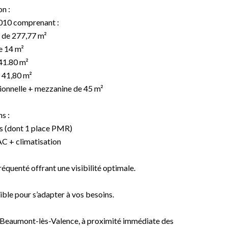
n :
2010 comprenant :
 de 277,77 m²
e 14 m²
 41.80 m²
e 41,80 m²
tionnelle + mezzanine de 45 m²
s :
es (dont 1 place PMR)
AC + climatisation
équenté offrant une visibilité optimale.
ble pour s’adapter à vos besoins.
e Beaumont-lès-Valence, à proximité immédiate des