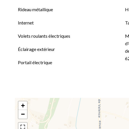
Rideau métallique
H
Internet
T
Volets roulants électriques
M
d'
Éclairage extérieur
de
6
Portail électrique
+
−