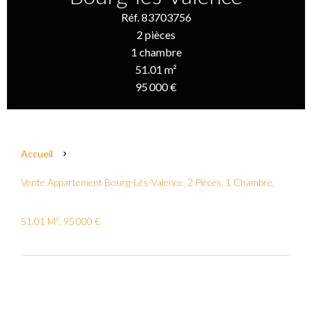
Réf. 83703756
2 pièces
1 chambre
51.01 m²
95 000 €
Accueil
Vente Appartement Bourg-Lès-Valence, 2 Pièces, 1 Chambre,
51.01 M², 95 000 €