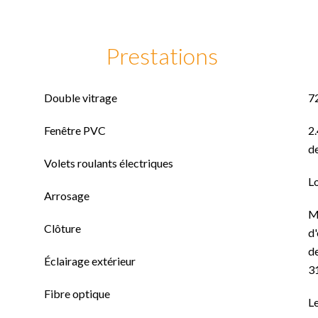
Prestations
Double vitrage
7
Fenêtre PVC
2.
de
Volets roulants électriques
L
Arrosage
M
Clôture
d'
de
Éclairage extérieur
3
Fibre optique
Le