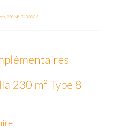
es, 230 M², 743 000 €
mplémentaires
 230 m² Type 8
ire