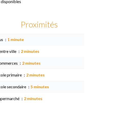
 disponibles
Proximités
us
1 minute
ntre ville
2 minutes
ommerces
2 minutes
cole primaire
2 minutes
cole secondaire
5 minutes
upermarché
2 minutes