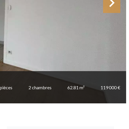
 pièces
2 chambres
62.81 m²
119 000 €