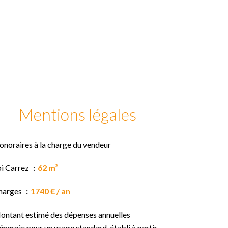
Mentions légales
onoraires à la charge du vendeur
oi Carrez
62 m²
harges
1740 € / an
ontant estimé des dépenses annuelles
énergie pour un usage standard, établi à partir