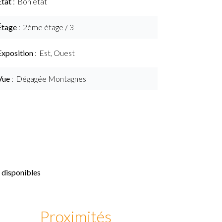
État
Bon état
Étage
2ème étage / 3
Exposition
Est, Ouest
Vue
Dégagée Montagnes
 disponibles
Proximités