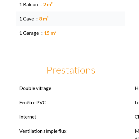
1 Balcon
2 m²
1 Cave
8 m²
1 Garage
15 m²
Prestations
Double vitrage
H
Fenêtre PVC
L
Internet
C
Ventilation simple flux
M
d'