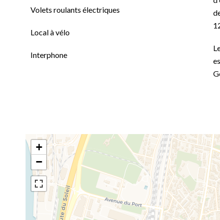
Volets roulants électriques
de
1
Local à vélo
Le
Interphone
es
G
+
−