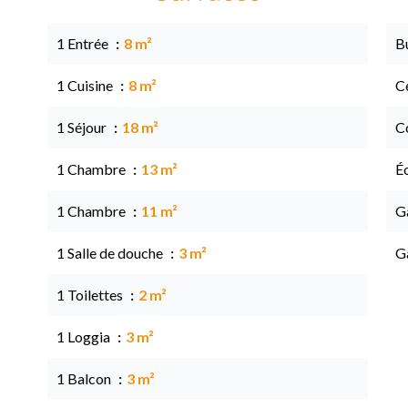
1 Entrée
8 m²
B
1 Cuisine
8 m²
Ce
1 Séjour
18 m²
C
1 Chambre
13 m²
É
1 Chambre
11 m²
G
1 Salle de douche
3 m²
G
1 Toilettes
2 m²
1 Loggia
3 m²
1 Balcon
3 m²