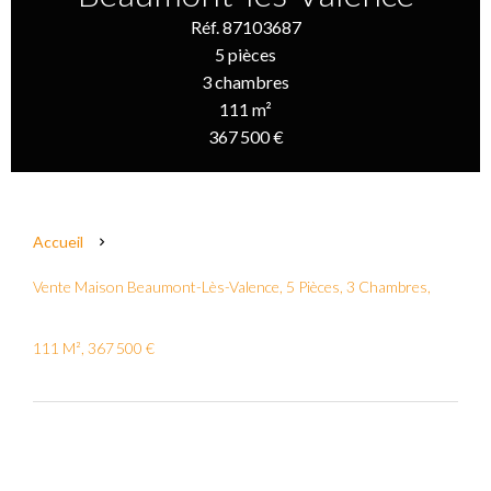
Réf. 87103687
5 pièces
3 chambres
111 m²
367 500 €
Accueil
Vente Maison Beaumont-Lès-Valence, 5 Pièces, 3 Chambres,
111 M², 367 500 €